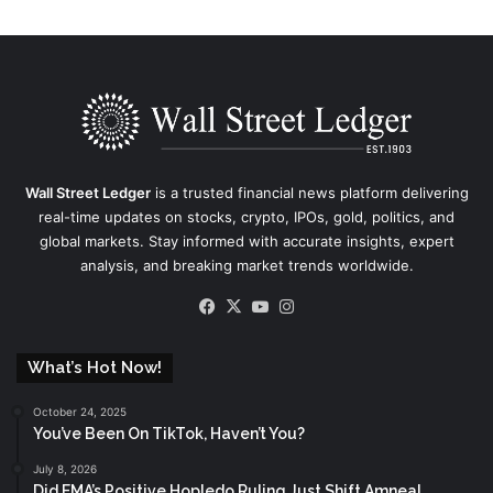
Wall Street Ledger
is a trusted financial news platform delivering
real-time updates on stocks, crypto, IPOs, gold, politics, and
global markets. Stay informed with accurate insights, expert
analysis, and breaking market trends worldwide.
Facebook
X
YouTube
Instagram
What’s Hot Now!
October 24, 2025
You’ve Been On TikTok, Haven’t You?
July 8, 2026
Did EMA’s Positive Hopledo Ruling Just Shift Amneal