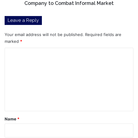
Market
Company to Combat Informal Market
Leave a Reply
Your email address will not be published.
Required fields are
marked
*
C
o
m
m
e
n
t
*
Name
*