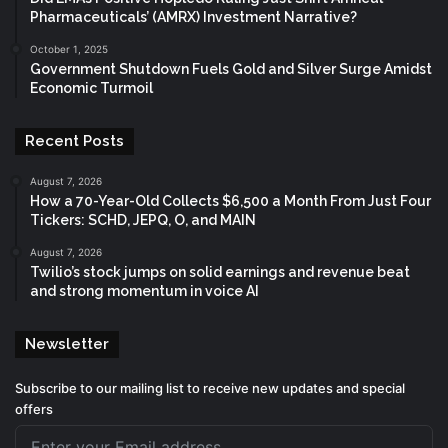
Pharmaceuticals’ (AMRX) Investment Narrative?
October 1, 2025
Government Shutdown Fuels Gold and Silver Surge Amidst
Economic Turmoil
Recent Posts
August 7, 2026
How a 70-Year-Old Collects $6,500 a Month From Just Four
Tickers: SCHD, JEPQ, O, and MAIN
August 7, 2026
Twilio’s stock jumps on solid earnings and revenue beat
and strong momentum in voice AI
Newsletter
Subscribe to our mailing list to receive new updates and special
offers