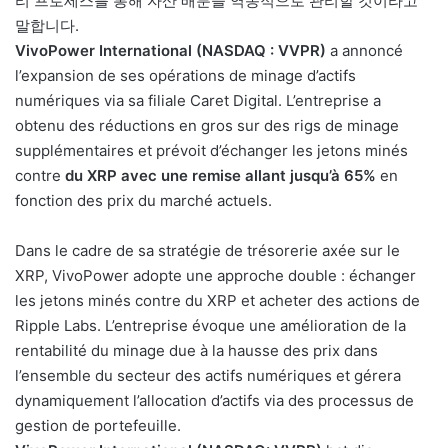
리 프로세스를 통해 자산 배분을 역동적으로 관리할 것이라고
말합니다.
VivoPower International (NASDAQ : VVPR)
a annoncé
l’expansion de ses opérations de minage d’actifs
numériques via sa filiale Caret Digital. L’entreprise a
obtenu des réductions en gros sur des rigs de minage
supplémentaires et prévoit d’échanger les jetons minés
contre
du XRP avec une remise allant jusqu’à 65%
en
fonction des prix du marché actuels.
Dans le cadre de sa stratégie de trésorerie axée sur le
XRP, VivoPower adopte une approche double : échanger
les jetons minés contre du XRP et acheter des actions de
Ripple Labs. L’entreprise évoque une amélioration de la
rentabilité du minage due à la hausse des prix dans
l’ensemble du secteur des actifs numériques et gérera
dynamiquement l’allocation d’actifs via des processus de
gestion de portefeuille.