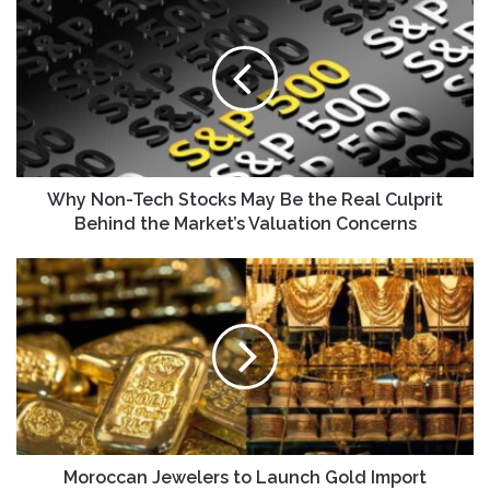
Non-
Tech
Stocks
May
Be
the
Real
Culprit
Behind
Why Non-Tech Stocks May Be the Real Culprit
the
Behind the Market’s Valuation Concerns
Market’s
Valuation
Moroccan
Concerns
Jewelers
to
Launch
Gold
Import
Company
to
Combat
Informal
Moroccan Jewelers to Launch Gold Import