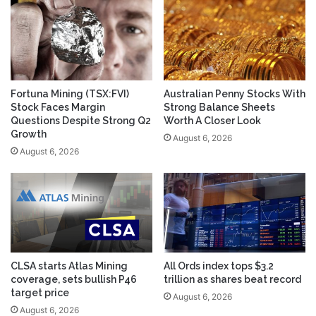
Fortuna Mining (TSX:FVI)
Australian Penny Stocks With
Stock Faces Margin
Strong Balance Sheets
Questions Despite Strong Q2
Worth A Closer Look
Growth
August 6, 2026
August 6, 2026
CLSA starts Atlas Mining
All Ords index tops $3.2
coverage, sets bullish P46
trillion as shares beat record
target price
August 6, 2026
August 6, 2026