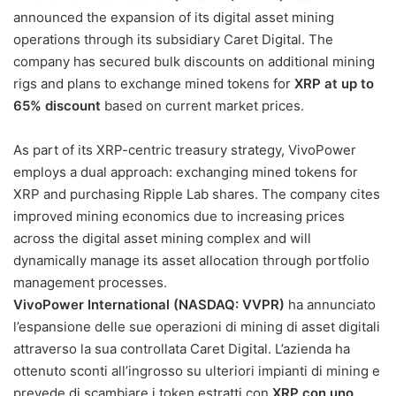
announced the expansion of its digital asset mining
operations through its subsidiary Caret Digital. The
company has secured bulk discounts on additional mining
rigs and plans to exchange mined tokens for
XRP at up to
65% discount
based on current market prices.
As part of its XRP-centric treasury strategy, VivoPower
employs a dual approach: exchanging mined tokens for
XRP and purchasing Ripple Lab shares. The company cites
improved mining economics due to increasing prices
across the digital asset mining complex and will
dynamically manage its asset allocation through portfolio
management processes.
VivoPower International (NASDAQ: VVPR)
ha annunciato
l’espansione delle sue operazioni di mining di asset digitali
attraverso la sua controllata Caret Digital. L’azienda ha
ottenuto sconti all’ingrosso su ulteriori impianti di mining e
prevede di scambiare i token estratti con
XRP con uno