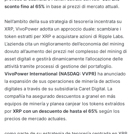
sconto fino al 65%
in base ai prezzi di mercato attuali.
Nell’ambito della sua strategia di tesoreria incentrata su
XRP, VivoPower adotta un approccio duale: scambiare i
token estratti per XRP e acquistare azioni di Ripple Labs.
L’azienda cita un miglioramento dell’economia del mining
dovuto all’aumento dei prezzi nel complesso del mining di
asset digitali e gestirà dinamicamente l’allocazione delle
attività tramite processi di gestione del portafoglio.
VivoPower International (NASDAQ: VVPR)
ha anunciado
la expansión de sus operaciones de minería de activos
digitales a través de su subsidiaria Caret Digital. La
compañía ha asegurado descuentos a granel en más
equipos de minería y planea canjear los tokens extraídos
por
XRP con un descuento de hasta el 65%
según los
precios de mercado actuales.
como parte de su estrategia de tesorería centrada en XRP,