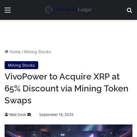
Menu
Se
Home
/
Mining Stocks
Mining Stocks
VivoPower to Acquire XRP at
65% Discount via Mining Token
Swaps
Send
Web Desk
September 16, 2025
an
email