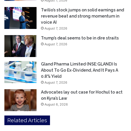
August 7, 2026
Twilio’s stock jumps on solid earnings and
revenue beat and strong momentum in
voice AI
August 7, 2026
Trump’s deal seems to be in dire straits
August 7, 2026
Gland Pharma Limited (NSE:GLAND) Is
About To Go Ex-Dividend, And It Pays A
0.8% Yield
August 7, 2026
Advocates lay out case for Hochul to act
on Kyra’s Law
August 6, 2026
Related Articles