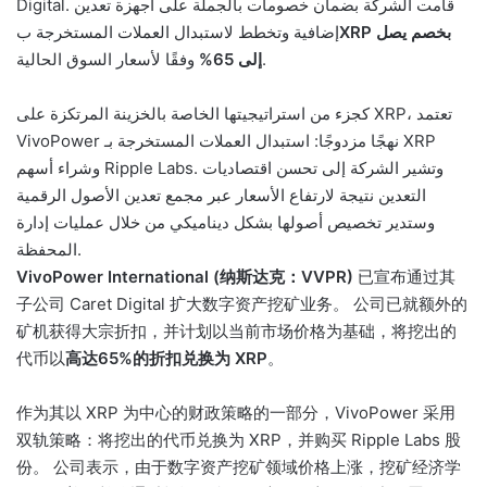
Digital. قامت الشركة بضمان خصومات بالجملة على أجهزة تعدين
XRP بخصم يصل
إضافية وتخطط لاستبدال العملات المستخرجة ب
وفقًا لأسعار السوق الحالية.
إلى 65%
كجزء من استراتيجيتها الخاصة بالخزينة المرتكزة على XRP، تعتمد
VivoPower نهجًا مزدوجًا: استبدال العملات المستخرجة بـ XRP
وشراء أسهم Ripple Labs. وتشير الشركة إلى تحسن اقتصاديات
التعدين نتيجة لارتفاع الأسعار عبر مجمع تعدين الأصول الرقمية
وستدير تخصيص أصولها بشكل ديناميكي من خلال عمليات إدارة
المحفظة.
VivoPower International (纳斯达克：VVPR)
已宣布通过其
子公司 Caret Digital 扩大数字资产挖矿业务。 公司已就额外的
矿机获得大宗折扣，并计划以当前市场价格为基础，将挖出的
代币以
高达65%的折扣兑换为 XRP
。
作为其以 XRP 为中心的财政策略的一部分，VivoPower 采用
双轨策略：将挖出的代币兑换为 XRP，并购买 Ripple Labs 股
份。 公司表示，由于数字资产挖矿领域价格上涨，挖矿经济学