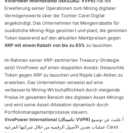
VivoPower International (NASDAQ: VVPR)
hat die
Erweiterung seiner Operationen zum Mining digitaler
Vermögenswerte über die Tochter Caret Digital
angekündigt. Das Unternehmen hat Mengenrabatte für
zusätzliche Mining-Rigs gesichert und plant, die geminten
Token basierend auf den aktuellen Marktpreisen gegen
XRP mit einem Rabatt von bis zu 65%
zu tauschen.
Im Rahmen seiner XRP-zentrierten Treasury-Strategie
setzt VivoPower auf einen doppelten Ansatz: Getauschte
Token gegen XRP zu tauschen und Ripple Lab-Aktien zu
erwerben. Das Unternehmen verweist auf eine
verbesserte Mining-Wirtschaftlichkeit durch steigende
Preise im gesamten Bereich des digitalen Asset-Minings
und wird seine Asset-Allokation dynamisch durch
Portfoliomanagementprozesse steuern.
أ علنت عن توسيع
VivoPower International (ناسداك: VVPR)
عمليات تعدين الأصول الرقمية من خلال شركتها الفرعية Caret